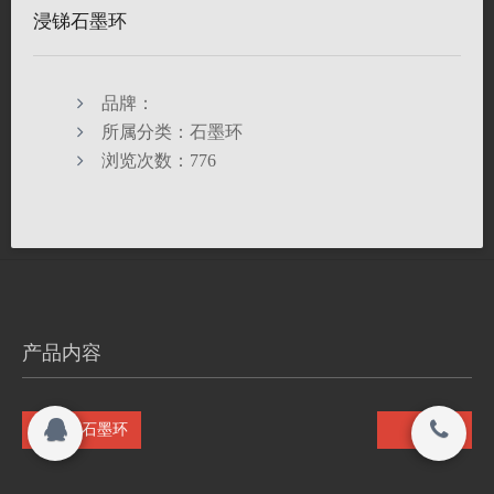
浸锑石墨环
关闭
搜索
品牌：
所属分类：石墨环
© 2015-2026
登录
浏览次数：776
注册
版权所有 ©2020 海门市密封材料有限责任公
司
产品内容
高硬度石墨环
密封环